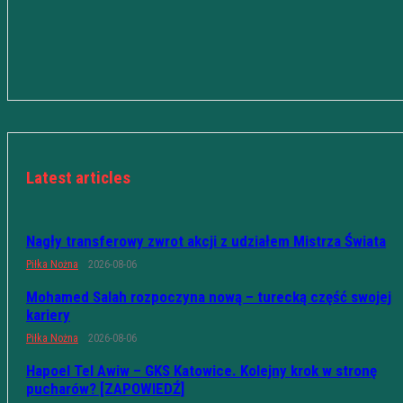
Latest articles
Nagły transferowy zwrot akcji z udziałem Mistrza Świata
Piłka Nożna
2026-08-06
Mohamed Salah rozpoczyna nową – turecką część swojej
kariery
Piłka Nożna
2026-08-06
Hapoel Tel Awiw – GKS Katowice. Kolejny krok w stronę
pucharów? [ZAPOWIEDŹ]