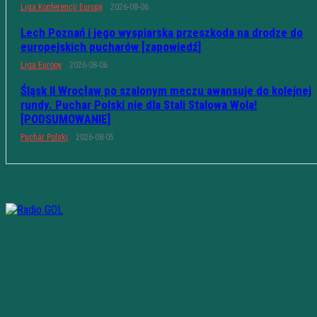
Liga Konferencji Europy
2026-08-06
Lech Poznań i jego wyspiarska przeszkoda na drodze do
europejskich pucharów [zapowiedź]
Liga Europy
2026-08-06
Śląsk II Wrocław po szalonym meczu awansuje do kolejnej
rundy. Puchar Polski nie dla Stali Stalowa Wola!
[PODSUMOWANIE]
Puchar Polski
2026-08-05