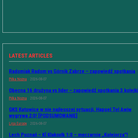
LATEST ARTICLES
Radomiak Radom vs Górnik Zabrze – zapowiedź spotkania
Piłka Nożna
2026-08-07
Obecna 16 drużyna vs lider – zapowiedź spotkania 3 kolejk
Piłka Nożna
2026-08-07
GKS Katowice w nie najleoszej sytuacji. Hapoel Tel Awiw
wygrywa 2:0! [PODSUMOWANIE]
Liga Europy
2026-08-07
Lech Poznań – KÍ Klaksvík 1:0 – męczarnie „Kolejorza”!