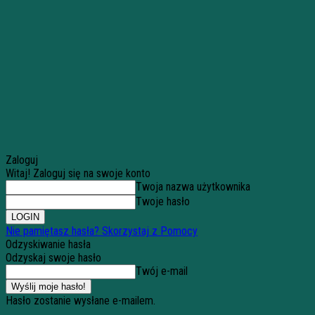
Zaloguj
Witaj! Zaloguj się na swoje konto
Twoja nazwa użytkownika
Twoje hasło
Nie pamiętasz hasła? Skorzystaj z Pomocy
Odzyskiwanie hasła
Odzyskaj swoje hasło
Twój e-mail
Hasło zostanie wysłane e-mailem.