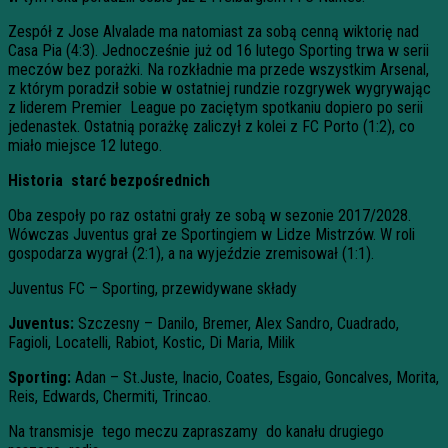
Zespół z Jose Alvalade ma natomiast za sobą cenną wiktorię nad
Casa Pia (4:3). Jednocześnie już od 16 lutego Sporting trwa w serii
meczów bez porażki. Na rozkładnie ma przede wszystkim Arsenal,
z którym poradził sobie w ostatniej rundzie rozgrywek wygrywając
z liderem Premier League po zaciętym spotkaniu dopiero po serii
jedenastek. Ostatnią porażkę zaliczył z kolei z FC Porto (1:2), co
miało miejsce 12 lutego.
Historia starć bezpośrednich
Oba zespoły po raz ostatni grały ze sobą w sezonie 2017/2028.
Wówczas Juventus grał ze Sportingiem w Lidze Mistrzów. W roli
gospodarza wygrał (2:1), a na wyjeździe zremisował (1:1).
Juventus FC – Sporting, przewidywane składy
Juventus:
Szczesny – Danilo, Bremer, Alex Sandro, Cuadrado,
Fagioli, Locatelli, Rabiot, Kostic, Di Maria, Milik
Sporting:
Adan – St.Juste, Inacio, Coates, Esgaio, Goncalves, Morita,
Reis, Edwards, Chermiti, Trincao.
Na transmisje tego meczu zapraszamy do kanału drugiego