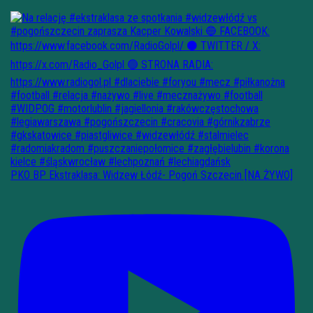
PKO BP Ekstraklasa: Widzew Łódź- Pogoń Szczecin [NA ŻYWO]