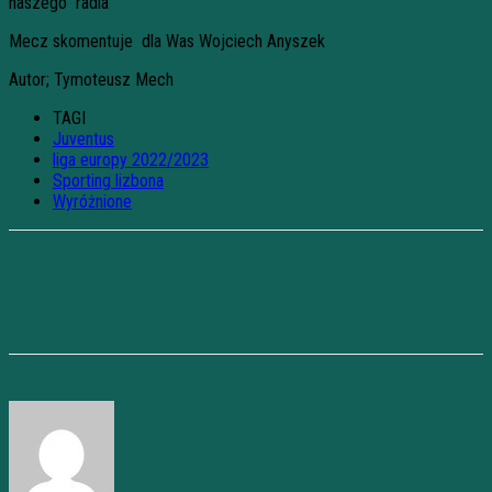
naszego radia
Mecz skomentuje dla Was Wojciech Anyszek
Autor; Tymoteusz Mech
TAGI
Juventus
liga europy 2022/2023
Sporting lizbona
Wyróżnione