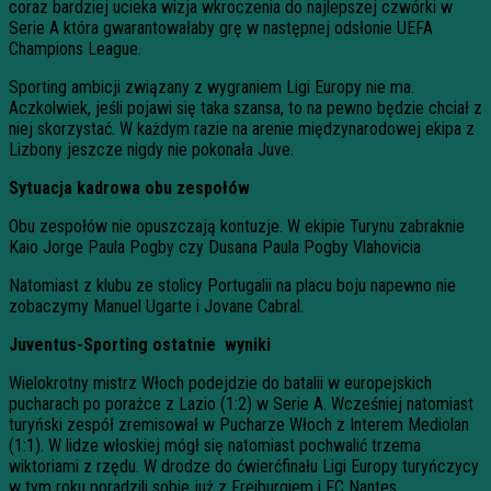
coraz bardziej ucieka wizja wkroczenia do najlepszej czwórki w
Serie A która gwarantowałaby grę w następnej odsłonie UEFA
Champions League.
Sporting ambicji związany z wygraniem Ligi Europy nie ma.
Aczkolwiek, jeśli pojawi się taka szansa, to na pewno będzie chciał z
niej skorzystać. W każdym razie na arenie międzynarodowej ekipa z
Lizbony jeszcze nigdy nie pokonała Juve.
Sytuacja kadrowa obu zespołów
Obu zespołów nie opuszczają kontuzje. W ekipie Turynu zabraknie
Kaio Jorge Paula Pogby czy Dusana Paula Pogby Vlahovicia
Natomiast z klubu ze stolicy Portugalii na placu boju napewno nie
zobaczymy Manuel Ugarte i Jovane Cabral.
Juventus-Sporting ostatnie wyniki
Wielokrotny mistrz Włoch podejdzie do batalii w europejskich
pucharach po porażce z Lazio (1:2) w Serie A. Wcześniej natomiast
turyński zespół zremisował w Pucharze Włoch z Interem Mediolan
(1:1). W lidze włoskiej mógł się natomiast pochwalić trzema
wiktoriami z rzędu. W drodze do ćwierćfinału Ligi Europy turyńczycy
w tym roku poradzili sobie już z Freiburgiem i FC Nantes.