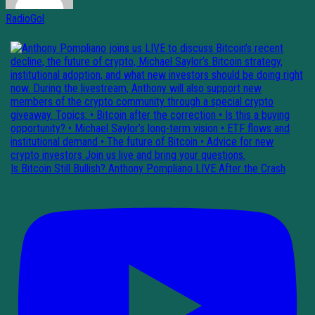
RadioGol
Is Bitcoin Still Bullish? Anthony Pompliano LIVE After the Crash