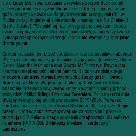
się o Lidze Mistrzów, spotkania z rywalami pokroju Bournemouth
należy po prostu wygrywać. Nieco inne nastroje panują w obozie
gości, którzy po powrocie do gry trzykrotnie przegrywali (0:1 w
Pucharze Ligi Angielskiej z Newcastle, a następnie 0:2 z Chelsea i
Crystal Palace). “Wisienki” są realnie zagrożone spadkiem, choć z
uwagi na spory ścisk w dolnych rejonach tabeli, na pierwszy rzut oka
sytuacja podopiecznych Gary’ego O’Neila nie wydaje się specjalnie
dramatyczna.
Całkiem pokaźna jest przed spotkaniem lista potencjalnych absencji.
W przypadku gospodarzy pod znakiem zapytania stoi występ Diogo
Dalota, Lisandro Martineza oraz Scotta McTominaya. Pewna jest
natomiast nieobecność Jadona Sancho. Na boisku dzisiejszego
wieczora zabraknie również wybranych piłkarzy gości – Davida
Brooksa oraz Neto. Wątpliwa jest także gotowość do gry kilku
pozostałych zawodników, wśród których wymienić należy przede
wszystkim Philipa Billinga i Marcusa Taverniera. Po raz ostatni obie
drużyny mierzyły się ze sobą w sezonie 2019/2020. Pierwsze
spotkanie sensacyjnie padło łupem Bournemouth, ale już za drugim
razem United wysoko zrewanżowali się za odniesioną porażkę,
triumfując 5:2. Relację z tego spotkania przeprowadzi dla państwa
na antenie RADIA GOL 2 Mateusz Menkina – serdecznie
zapraszamy.