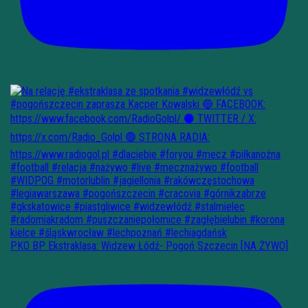
PKO BP Ekstraklasa: Widzew Łódź- Pogoń Szczecin [NA ŻYWO]