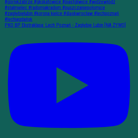
PKO BP Ekstraklasa: Lech Poznań - Zagłębie Lubin [NA ŻYWO]