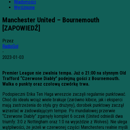
Wiadomości
Wyróżnione
Manchester United – Bournemouth
[ZAPOWIEDŹ]
Przez
RadioGol
-
2023-01-03
Premier League nie zwalnia tempa. Już o 21:00 na słynnym Old
Trafford “Czerwone Diabły” podejmą gości z Bournemouth.
Walka o punkty oraz czołową czwórkę trwa.
Podopieczni Erika Ten Haga wreszcie zaczęli regularnie punktować.
Choć do ideału wciąż wiele brakuje (zarówno kibice, jak i eksperci
mają zastrzeżenia do stylu gry drużyny), dorobek punktowy zaczął
wzrastać w zadowalającym tempie. Po mundialowej przerwie
“Czerwone Diabły” zgarnęły komplet 6 oczek (United odnieśli dwa
triumfy: 3:0 z Nottingham oraz 1:0 na wyjeździe z Wolves). Nie ulega
wątpliwości, że jeżeli w czerwonej części Manchesteru realnie myśli