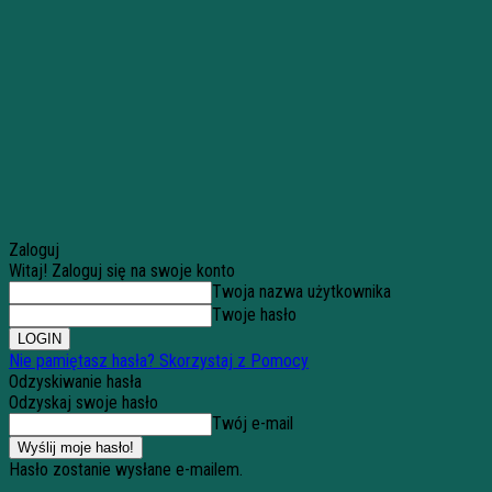
Zaloguj
Witaj! Zaloguj się na swoje konto
Twoja nazwa użytkownika
Twoje hasło
Nie pamiętasz hasła? Skorzystaj z Pomocy
Odzyskiwanie hasła
Odzyskaj swoje hasło
Twój e-mail
Hasło zostanie wysłane e-mailem.